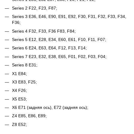
Series 2 F22, F23, F87;
Series 3 E36, E46, E90, E91, E92, F30, F31, F32, F33, F34,
F36;
Series 4 F32, F33, F36 F83, F84;
Series 5 E12, E28, E34, E60, E61, F10, F11, F07;
Series 6 E24, E63, E64, F12, F13, F14;
Series 7 E23, E32, E38, E65, F01, F02, F03, F04;
Series 8 E31;
X1 E84;
X3 E83, F25;
X4 F26;
X5 E53;
X6 E71 (задняя ось), E72 (задняя ось);
Z4 E85, E86, E89;
Z8 E52;