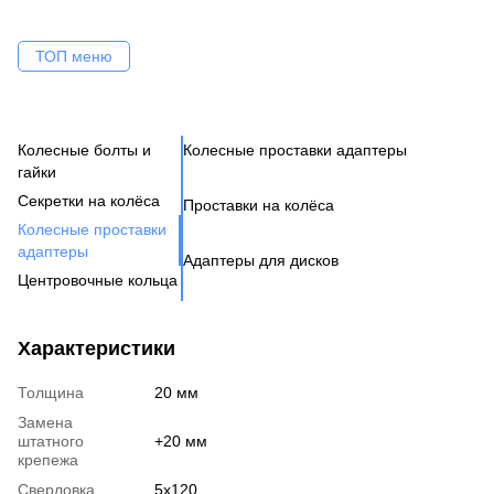
ТОП меню
Колесные болты и
Колесные проставки адаптеры
Ко
Се
Це
Ак
Ве
гайки
Н
Бо
Секретки на колёса
Проставки на колёса
Бо
Де
Га
Колесные проставки
Ко
Шп
адаптеры
Адаптеры для дисков
Га
Ко
Центровочные кольца
Кл
Ко
Аксессуары для колес
Вентиль под датчик
Характеристики
давления
Толщина
20 мм
Замена
штатного
+20 мм
крепежа
Сверловка
5x120