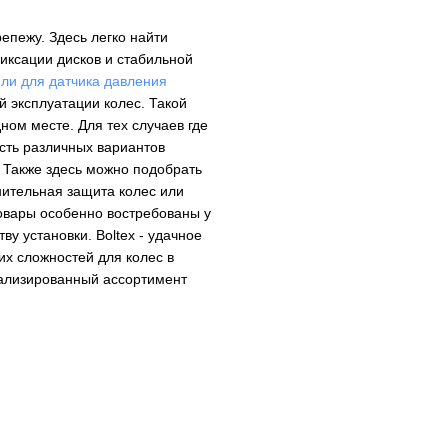
епежу. Здесь легко найти
иксации дисков и стабильной
или для датчика давления
 эксплуатации колес. Такой
ом месте. Для тех случаев где
сть различных вариантов
. Также здесь можно подобрать
нительная защита колес или
товары особенно востребованы у
ву установки. Boltex - удачное
их сложностей для колес в
иализированный ассортимент
Колесные болты и гайки
Секретки на колёса
Центровочные кольца
Аксессуары для колес
Вентиль под датчик давления
Ниппели