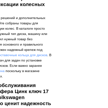
иксации колесных
х решений и дополнительных
йте собраны товары для
ии колес. В каталоге просто
ужный тип диска, машину или
ил нужный товар без
ля основного и правильного
нужен надежный крепеж под
оставочные кольца для дисков
. В
ач для задач по установке
исков. Если важно заранее
ена
поскольку в магазине
х.
 обслуживания
Сфера Цинк ключ 17
Volkswagen
то ценит надежность