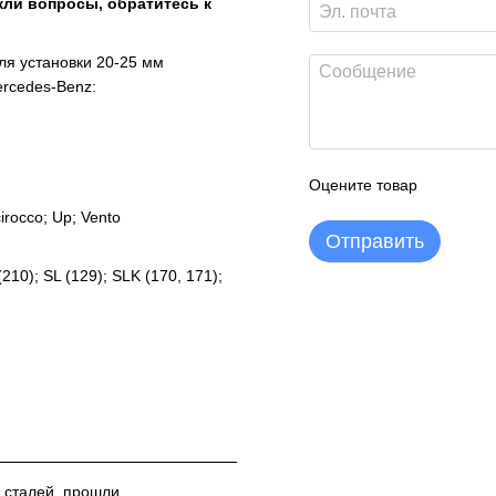
кли вопросы, обратитесь к
ля установки 20-25 мм
rcedes-Benz
:
Оцените товар
cirocco; Up; Vento
Отправить
(210); SL (129); SLK (170, 171);
 сталей, прошли