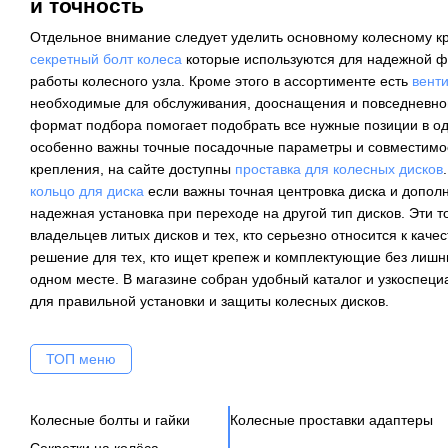
и точность
Отдельное внимание следует уделить основному колесному кр
секретный болт колеса
которые используются для надежной ф
работы колесного узла. Кроме этого в ассортименте есть
вент
необходимые для обслуживания, дооснащения и повседневной
формат подбора помогает подобрать все нужные позиции в одн
особенно важны точные посадочные параметры и совместимо
крепления, на сайте доступны
проставка для колесных дисков
кольцо для диска
если важны точная центровка диска и допол
надежная установка при переходе на другой тип дисков. Эти 
владельцев литых дисков и тех, кто серьезно относится к качест
решение для тех, кто ищет крепеж и комплектующие без лишн
одном месте. В магазине собран удобный каталог и узкоспец
для правильной установки и защиты колесных дисков.
ТОП меню
Колесные болты и гайки
Колесные проставки адаптеры
Секретки на колёса