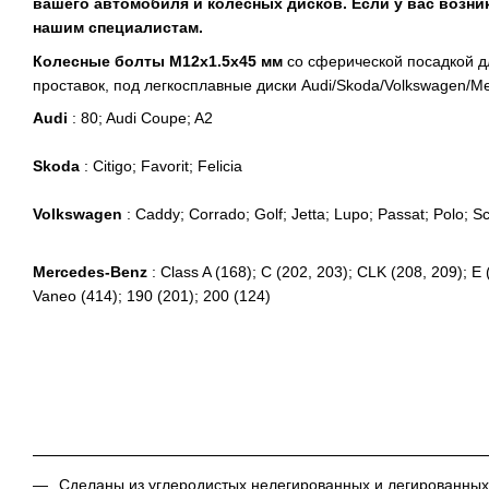
вашего автомобиля и колесных дисков. Если у вас возни
нашим специалистам.
Колесные болты M12x1.5x45 мм
со сферической посадкой д
проставок, под легкосплавные диски Audi/Skoda/Volkswagen/
Me
Audi
: 80; Audi Coupe; A2
Skoda
: Citigo; Favorit; Felicia
Volkswagen
: Caddy; Corrado; Golf; Jetta; Lupo; Passat; Polo; S
Mercedes-Benz
: Class A (168); C (202, 203); CLK (208, 209); E 
Vaneo (414); 190 (201); 200 (124)
Сделаны из углеродистых нелегированных и легированных