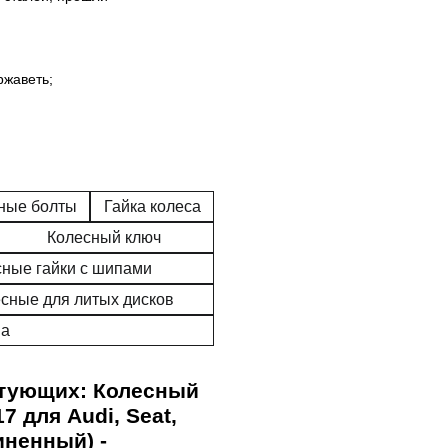
ржаветь;
ные болты
Гайка колеса
Колесный ключ
ные гайки с шипами
ёсные для литых дисков
на
ктующих: Колесный
 для Audi, Seat,
иненный) -