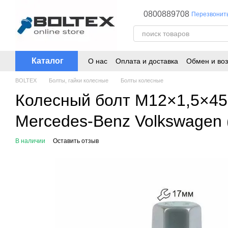
Перейти к основному контенту
0800889708
Перезвонит
Каталог
О нас
Оплата и доставка
Обмен и воз
BOLTEX
Болты, гайки колесные
Болты колесные
Колесный болт M12×1,5×45 
Mercedes-Benz Volkswagen
В наличии
Оставить отзыв