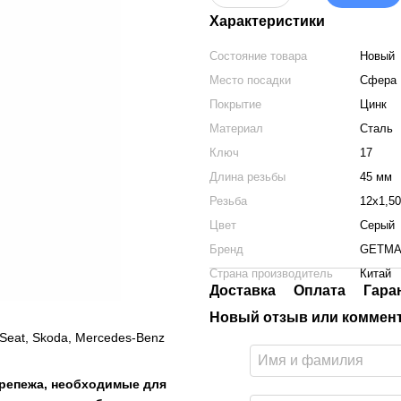
Характеристики
Состояние товара
Новый
Место посадки
Сфера
Покрытие
Цинк
Материал
Сталь
Ключ
17
Длина резьбы
45 мм
Резьба
12x1,50
Цвет
Серый
Бренд
GETM
Страна производитель
Китай
Доставка
Оплата
Гара
Новый отзыв или коммен
Seat, Skoda, Mercedes-Benz
крепежа, необходимые для