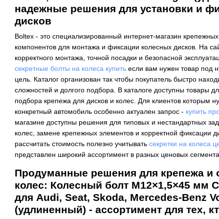
надежные решения для установки и ф
дисков
Boltex - это специализированный интернет-магазин крепежны
компонентов для монтажа и фиксации колесных дисков. На са
корректного монтажа, точной посадки и безопасной эксплуатац
секретные болты на колеса купить
если вам нужен товар под н
цель. Каталог организован так чтобы покупатель быстро наход
сложностей и долгого подбора. В каталоге доступны товары д
подбора крепежа для дисков и колес. Для клиентов которым 
конкретный автомобиль особенно актуален запрос -
купить пр
магазине доступны решения для типовых и нестандартных зад
колес, замене крепежных элементов и корректной фиксации д
рассчитать стоимость полезно учитывать
секретки на колеса ц
представлен широкий ассортимент в разных ценовых сегмента
Продуманные решения для крепежа и
колес: Колесный болт M12×1,5×45 мм 
для Audi, Seat, Skoda, Mercedes-Benz 
(удлиненный) - ассортимент для тех, к