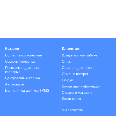
Болты на колёса
Болт с секретной головкой
Декоративные колпачки гайки/болт
Гайки на колеса
Колпачки на гайки
Шпилька на колесо
Гайка секретная
Колпачки на болты
Ключ для колесных болтов
Колпачки на вентиль
Каталог
Клиентам
Болты, гайки колесные
Вход в личный кабинет
Секретки колесные
О нас
Проставки, адаптеры
Оплата и доставка
колесные
Обмен и возврат
Центровочные кольца
Скидки
Автотовары
Контактная информация
Вентили под датчики TPMS
Отзывы о магазине
Карта сайта
Мы в соцсетях