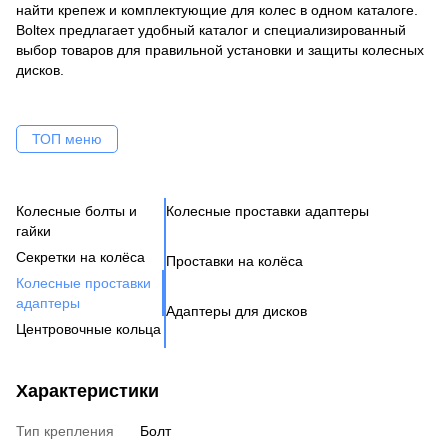
найти крепеж и комплектующие для колес в одном каталоге.
Boltex предлагает удобный каталог и специализированный
выбор товаров для правильной установки и защиты колесных
дисков.
ТОП меню
Колесные болты и
Колесные проставки адаптеры
Ко
Се
Це
Ак
Ве
гайки
Н
Бо
Секретки на колёса
Проставки на колёса
Бо
Де
Га
Колесные проставки
Ко
Шп
адаптеры
Адаптеры для дисков
Га
Ко
Центровочные кольца
Кл
Ко
Аксессуары для колес
Вентиль под датчик
Характеристики
давления
Тип крепления
Болт