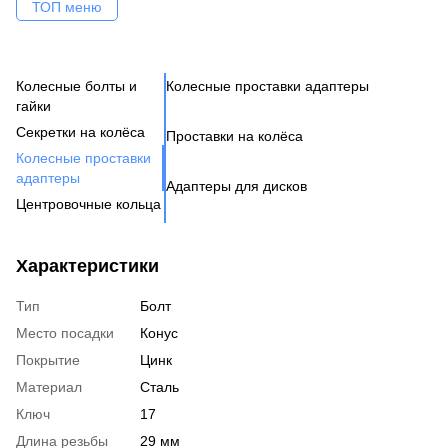
ТОП меню
Колесные болты и
Колесные проставки адаптеры
Ко
Се
Це
Ак
Ве
гайки
Н
Бо
Секретки на колёса
Проставки на колёса
Бо
Де
Га
Колесные проставки
Ко
Шп
адаптеры
Адаптеры для дисков
Га
Ко
Центровочные кольца
Кл
Ко
Аксессуары для колес
Вентиль под датчик
Характеристики
давления
Тип
Болт
Место посадки
Конус
Покрытие
Цинк
Материал
Сталь
Ключ
17
Длина резьбы
29 мм