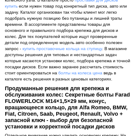
купить
если нужен товар под конкретный тип диска, авто или
задачу. Каталог организован так чтобы клиент мог легко
подобрать нужную позицию без путаницы и лишней траты
времени. В ассортименте представлены товары для
основного и правильного подбора крепежа для дисков и
колес. Для тех покупателей которые ищут проверенные
детали под определенную модель авто особенно полезен
запрос -
купить проставочные кольца на ступицу
. В магазине
доступны решения для типовых и нестандартных задач
которые касаются установки колес, подбора крепежа и точной
посадки дисков. Если важно заранее рассчитать стоимость
стоит ориентироваться на
болты на колеса цена
ведь в
каталоге есть решения в разных ценовых категориях.
Продуманные решения для крепежа и
обслуживания колес: Секретные болты Farad
FLOWERLOCK M14×1,5×29 мм, конус,
вращающееся кольцо, для Alfa Romeo, BMW,
Fiat, Citroen, Saab, Peugeot, Renault, Volvo +
запасной ключ - выбор для безопасной
установки и корректной посадки дисков
Отдельное внимание нужно уделить основному крепежу. На